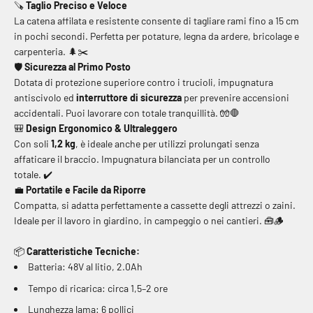
🪚
Taglio Preciso e Veloce
La catena affilata e resistente consente di tagliare rami fino a 15 cm
in pochi secondi. Perfetta per potature, legna da ardere, bricolage e
carpenteria.
🌲✂️
🛡️
Sicurezza al Primo Posto
Dotata di protezione superiore contro i trucioli, impugnatura
antiscivolo ed
interruttore di sicurezza
per prevenire accensioni
accidentali. Puoi lavorare con totale tranquillità.
🧤🛑
🎒
Design Ergonomico & Ultraleggero
Con soli
1,2 kg
, è ideale anche per utilizzi prolungati senza
affaticare il braccio. Impugnatura bilanciata per un controllo
totale.
✔️
💼
Portatile e Facile da Riporre
Compatta, si adatta perfettamente a cassette degli attrezzi o zaini.
Ideale per il lavoro in giardino, in campeggio o nei cantieri.
🧰🪵
📦
Caratteristiche Tecniche:
Batteria: 48V al litio, 2.0Ah
Tempo di ricarica: circa 1,5–2 ore
Lunghezza lama: 6 pollici